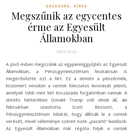
,
GAZDASÁG
HÍREK
Megszűnik az egycentes
érme az Egyesült
Államokban
2025.05.23.
A jövő évben megszűnik az egypenniggyűjtés az Egyesült
Államokban, a Pénzügyminisztérium hivatalosan is
megerősítette ezt a hírt. Ez a döntés a pénzérmék,
közismert nevükön a centek fokozatos kivonását jelenti,
amelyek több mint két évszázada forgalomban vannak. A
döntés hátterében Donald Trump volt elnök áll, aki
februárban utasította Scott Bessent, a
Pénzügyminisztérium titkárát, hogy állítsák le a centek
verését, mivel véleménye szerint ezek „pazarló” kiadások.
Az Egyesült Államokban már régóta folyik a centek