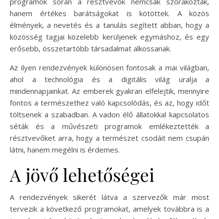
programok során a résztvevők nemcsak szórakoztak,
hanem értékes barátságokat is kötöttek. A közös
élmények, a nevetés és a tanulás segített abban, hogy a
közösség tagjai közelebb kerüljenek egymáshoz, és egy
erősebb, összetartóbb társadalmat alkossanak.
Az ilyen rendezvények különösen fontosak a mai világban,
ahol a technológia és a digitális világ uralja a
mindennapjainkat. Az emberek gyakran elfelejtik, mennyire
fontos a természethez való kapcsolódás, és az, hogy időt
töltsenek a szabadban. A vadon élő állatokkal kapcsolatos
séták és a művészeti programok emlékeztették a
résztvevőket arra, hogy a természet csodáit nem csupán
látni, hanem megélni is érdemes.
A jövő lehetőségei
A rendezvények sikerét látva a szervezők már most
tervezik a következő programokat, amelyek továbbra is a