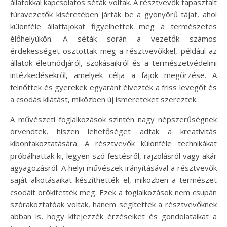
állatokkal kapcsolatos séták voltak. A résztvevők tapasztalt
túravezetők kíséretében járták be a gyönyörű tájat, ahol
különféle állatfajokat figyelhettek meg a természetes
élőhelyükön. A séták során a vezetők számos
érdekességet osztottak meg a résztvevőkkel, például az
állatok életmódjáról, szokásaikról és a természetvédelmi
intézkedésekről, amelyek célja a fajok megőrzése. A
felnőttek és gyerekek egyaránt élvezték a friss levegőt és
a csodás kilátást, miközben új ismereteket szereztek.
A művészeti foglalkozások szintén nagy népszerűségnek
örvendtek, hiszen lehetőséget adtak a kreativitás
kibontakoztatására. A résztvevők különféle technikákat
próbálhattak ki, legyen szó festésről, rajzolásról vagy akár
agyagozásról. A helyi művészek irányításával a résztvevők
saját alkotásaikat készíthették el, miközben a természet
csodáit örökítették meg. Ezek a foglalkozások nem csupán
szórakoztatóak voltak, hanem segítettek a résztvevőknek
abban is, hogy kifejezzék érzéseiket és gondolataikat a