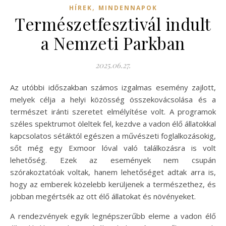
,
HÍREK
MINDENNAPOK
Természetfesztivál indult
a Nemzeti Parkban
2025.06.27.
Az utóbbi időszakban számos izgalmas esemény zajlott,
melyek célja a helyi közösség összekovácsolása és a
természet iránti szeretet elmélyítése volt. A programok
széles spektrumot öleltek fel, kezdve a vadon élő állatokkal
kapcsolatos sétáktól egészen a művészeti foglalkozásokig,
sőt még egy Exmoor lóval való találkozásra is volt
lehetőség. Ezek az események nem csupán
szórakoztatóak voltak, hanem lehetőséget adtak arra is,
hogy az emberek közelebb kerüljenek a természethez, és
jobban megértsék az ott élő állatokat és növényeket.
A rendezvények egyik legnépszerűbb eleme a vadon élő