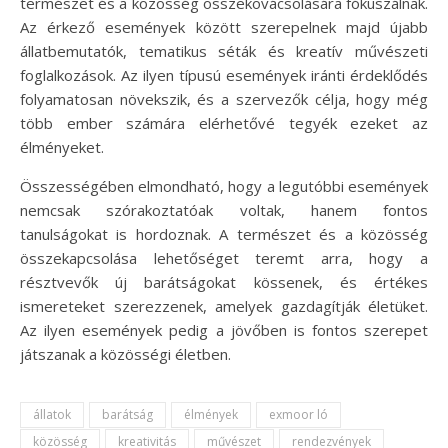
természet és a közösség összekovácsolására fókuszálnak.
Az érkező események között szerepelnek majd újabb
állatbemutatók, tematikus séták és kreatív művészeti
foglalkozások. Az ilyen típusú események iránti érdeklődés
folyamatosan növekszik, és a szervezők célja, hogy még
több ember számára elérhetővé tegyék ezeket az
élményeket.
Összességében elmondható, hogy a legutóbbi események
nemcsak szórakoztatóak voltak, hanem fontos
tanulságokat is hordoznak. A természet és a közösség
összekapcsolása lehetőséget teremt arra, hogy a
résztvevők új barátságokat kössenek, és értékes
ismereteket szerezzenek, amelyek gazdagítják életüket.
Az ilyen események pedig a jövőben is fontos szerepet
játszanak a közösségi életben.
állatok
barátság
élmények
exmoor ló
közösség
kreativitás
művészet
rendezvények