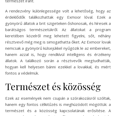
természet iránt.
A rendezvény különlegessége volt a lehetőség, hogy az
érdeklődők találkozhattak egy Exmoor lóval. Ezek a
gyönyörű állatok a brit szigeteken őshonosak, és híresek a
barátságos természetükről. Az állatokat a program
keretében közelről meg lehetett figyelni, sőt, néhány
résztvevő még meg is simogathatta őket. Az Exmoor lovak
nemcsak a gyönyörű külsejükkel nyűgözik le az embereket,
hanem azzal is, hogy rendkívül intelligens és érzékeny
állatok. A találkozó során a résztvevők megtudhatták,
hogyan kell helyesen bánni ezekkel a lovakkal, és miért
fontos a védelmük.
Természet és közösség
Ezek az események nem csupán a szórakozásról szóltak,
hanem egy fontos célkitűzés is meghúzódott mögöttük: a
természet és a közösség kapcsolatának erősítése. A