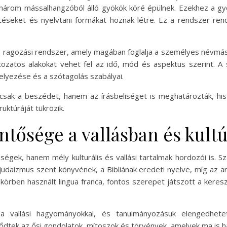
n három mássalhangzóból álló gyökök köré épülnek. Ezekhez a 
téseket és nyelvtani formákat hoznak létre. Ez a rendszer rend
ag ragozási rendszer, amely magában foglalja a személyes névmás
ltozatos alakokat vehet fel az idő, mód és aspektus szerint. A 
elyezése és a szótagolás szabályai.
csak a beszédet, hanem az írásbeliséget is meghatározták, his
uktúráját tükrözik.
ntősége a vallásban és kult
gek, hanem mély kulturális és vallási tartalmak hordozói is. S
 judaizmus szent könyvének, a Bibliának eredeti nyelve, míg az 
 körben használt lingua franca, fontos szerepet játszott a keres
vallási hagyományokkal, és tanulmányozásuk elengedhetetle
tek az ősi gondolatok, mítoszok és törvények, amelyek ma is hat