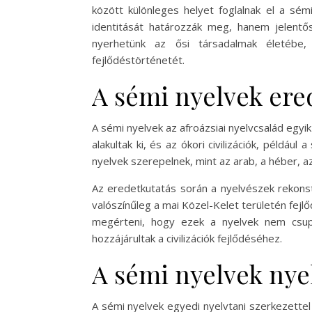
között különleges helyet foglalnak el a sé
identitását határozzák meg, hanem jelentő
nyerhetünk az ősi társadalmak életébe,
fejlődéstörténetét.
A sémi nyelvek ere
A sémi nyelvek az afroázsiai nyelvcsalád egyi
alakultak ki, és az ókori civilizációk, példáu
nyelvek szerepelnek, mint az arab, a héber, a
Az eredetkutatás során a nyelvészek rekonst
valószínűleg a mai Közel-Kelet területén fejl
megérteni, hogy ezek a nyelvek nem csup
hozzájárultak a civilizációk fejlődéséhez.
A sémi nyelvek nyel
A sémi nyelvek egyedi nyelvtani szerkezette