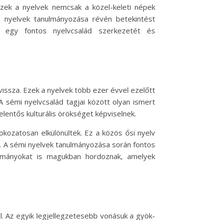
Ezek a nyelvek nemcsak a közel-keleti népek
i nyelvek tanulmányozása révén betekintést
k egy fontos nyelvcsalád szerkezetét és
vissza. Ezek a nyelvek több ezer évvel ezelőtt
. A sémi nyelvcsalád tagjai között olyan ismert
elentős kulturális örökséget képviselnek.
kozatosan elkülönültek. Ez a közös ősi nyelv
lt. A sémi nyelvek tanulmányozása során fontos
ományokat is magukban hordoznak, amelyek
. Az egyik legjellegzetesebb vonásuk a gyök-