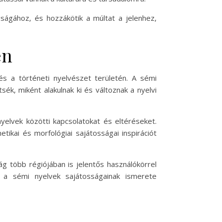
agságához, és hozzákötik a múltat a jelenhez,
en
és a történeti nyelvészet területén. A sémi
k, miként alakulnak ki és változnak a nyelvi
yelvek közötti kapcsolatokat és eltéréseket.
tikai és morfológiai sajátosságai inspirációt
ág több régiójában is jelentős használókörrel
n, a sémi nyelvek sajátosságainak ismerete