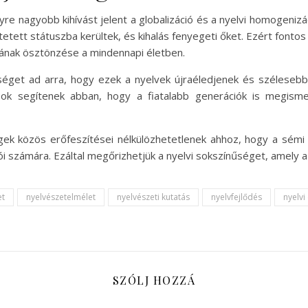
e nagyobb kihívást jelent a globalizáció és a nyelvi homogenizá
etett státuszba kerültek, és kihalás fenyegeti őket. Ezért fontos
tának ösztönzése a mindennapi életben.
éget ad arra, hogy ezek a nyelvek újraéledjenek és szélesebb 
ások segítenek abban, hogy a fiatalabb generációk is megism
gek közös erőfeszítései nélkülözhetetlenek ahhoz, hogy a sémi
ói számára. Ezáltal megőrizhetjük a nyelvi sokszínűséget, amely
et
nyelvészetelmélet
nyelvészeti kutatás
nyelvfejlődés
nyelvi
SZÓLJ HOZZÁ