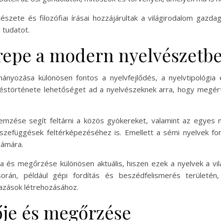
észete és filozófiai írásai hozzájárultak a világirodalom gazd
 tudatot.
repe a modern nyelvészetb
nyozása különösen fontos a nyelvfejlődés, a nyelvtipológia 
déstörténete lehetőséget ad a nyelvészeknek arra, hogy megértsé
mzése segít feltárni a közös gyökereket, valamint az egyes n
sszefüggések feltérképezéséhez is. Emellett a sémi nyelvek fone
zámára.
sa és megőrzése különösen aktuális, hiszen ezek a nyelvek a vil
 során, például gépi fordítás és beszédfelismerés területé
azások létrehozásához.
ője és megőrzése