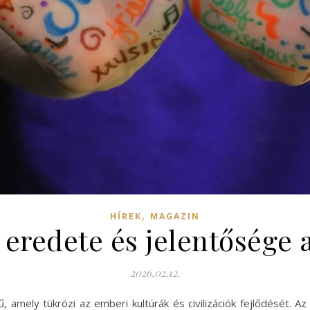
,
HÍREK
MAGAZIN
 eredete és jelentősége 
2026.02.12.
ű, amely tükrözi az emberi kultúrák és civilizációk fejlődését. 