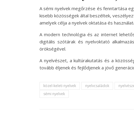
A sémi nyelvek megőrzése és fenntartása egyr
kisebb közösségek által beszéltek, veszélyezt
amelyek célja a nyelvek oktatása és használa
A modern technológia és az internet lehetős
digitális szótárak és nyelvoktató alkalmaz
örökségével.
A nyelvészet, a kultúrakutatás és a közössé
tovább éljenek és fejlődjenek a jövő generáci
közel-keleti nyelvek
nyelvcsaládok
nyelvész
sémi nyelvek