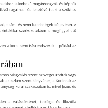
gyökökhöz különböző magánhangzók és képzők
kívül rugalmas, és lehetővé teszi a szókincs
ok, szám- és nemi különbségek kifejezését. A
szintaktikai szerkezetekben is megfigyelhető
zen a korai sémi írásrendszerek – például az
úrában
zámos világvallás szent szövegei íródtak vagy
arab az iszlám szent könyvének, a Koránnak az
zténység korai szakaszában is, mivel Jézus és
n a vallástörténet, teológia és filozófia
ással vannak a kultúrára és társadalomra.