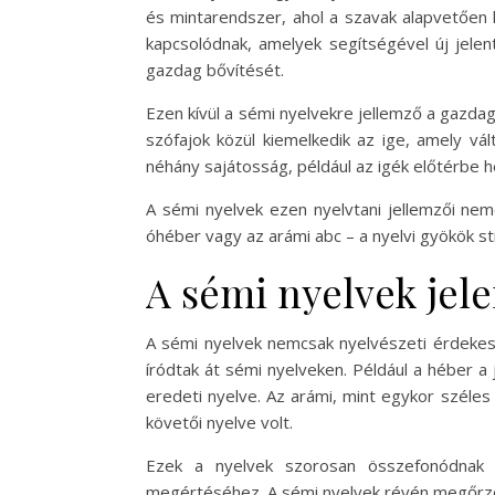
és mintarendszer, ahol a szavak alapvetőe
kapcsolódnak, amelyek segítségével új jelen
gazdag bővítését.
Ezen kívül a sémi nyelvekre jellemző a gazd
szófajok közül kiemelkedik az ige, amely vá
néhány sajátosság, például az igék előtérbe h
A sémi nyelvek ezen nyelvtani jellemzői nem
óhéber vagy az arámi abc – a nyelvi gyökök str
A sémi nyelvek jele
A sémi nyelvek nemcsak nyelvészeti érdekessé
íródtak át sémi nyelveken. Például a héber a
eredeti nyelve. Az arámi, mint egykor széles
követői nyelve volt.
Ezek a nyelvek szorosan összefonódnak a 
megértéséhez. A sémi nyelvek révén megőrződ