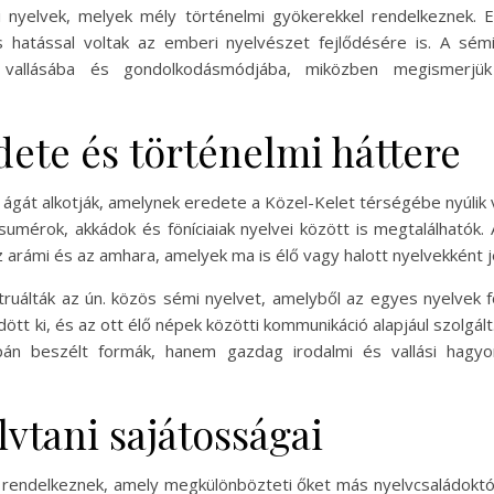
mi nyelvek, melyek mély történelmi gyökerekkel rendelkeznek. 
s hatással voltak az emberi nyelvészet fejlődésére is. A sém
 vallásába és gondolkodásmódjába, miközben megismerjü
dete és történelmi háttere
k ágát alkotják, amelynek eredete a Közel-Kelet térségébe nyúlik 
l a sumérok, akkádok és föníciaiak nyelvei között is megtalálhatók
z arámi és az amhara, amelyek ma is élő vagy halott nyelvekként j
ruálták az ún. közös sémi nyelvet, amelyből az egyes nyelvek fo
ődött ki, és az ott élő népek közötti kommunikáció alapjául szolgá
án beszélt formák, hanem gazdag irodalmi és vallási hagy
vtani sajátosságai
l rendelkeznek, amely megkülönbözteti őket más nyelvcsaládoktól