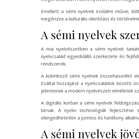
Emellett a sémi nyelvek irodalmi művei, költ
megőrizve a kulturális identitást és történelmi
A sémi nyelvek sze
A mai nyelvészetben a sémi nyelvek tanulmá
nyelvcsalád egyedülálló szerkezete és fejlő
rendszerek.
A különböző sémi nyelvek összehasonlító ele
Ezáltal hozzájárul a nyelvcsaládok közötti ö
jelentenek a modern nyelvészeti elméletek s
A digitális korban a sémi nyelvek feldolgozá
bírnak. A nyelvi technológiák fejlesztése
elengedhetetlen a pontos és hatékony alkalm
A sémi nyelvek jöv