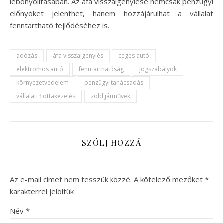
lebonyolításában. Az áfa visszaigénylése nemcsak pénzügyi
előnyöket jelenthet, hanem hozzájárulhat a vállalat
fenntartható fejlődéséhez is.
adózás
áfa visszaigénylés
céges autó
elektromos autó
fenntarthatóság
jogszabályok
környezetvédelem
pénzügyi tanácsadás
vállalati flottakezelés
zöld járművek
SZÓLJ HOZZÁ
Az e-mail címet nem tesszük közzé.
A kötelező mezőket
*
karakterrel jelöltük
Név
*