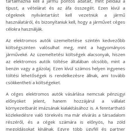
tartalmaznia kell a jármű pontos adatait, mint például a
típust, a vételárat és az áfa összegét. Ezen kívül a
cégeknek nyilvántartást kell vezetniük a jármű
használatáról, és bizonyítaniuk kell, hogy a járművet céges
célokra használják.
Az elektromos autók üzemeltetése szintén kedvezőbb
költségszinten valósulhat meg, mint a hagyományos
járműveké. Az üzemeltetési költségek alacsonyak, hiszen
az elektromos autók töltése általában olcsóbb, mint a
benzin vagy a gázolaj. Ezen kívül számos helyen ingyenes
töltési lehetőségek is rendelkezésre állnak, ami tovább
csökkentheti a költségeket.
A céges elektromos autók vásárlása nemcsak pénzügyi
előnyöket jelent, hanem hozzájárul a vállalat
környezetbarát imázsának kialakításához is. A fenntartható
közlekedésre való törekvés ma már elvárás a társadalom
részéről, és a cégek számára is előnyös, ha zöld
megoldásokat kínálnak. Egyre több ügyfél és partner