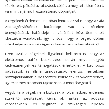
részleteit, például az utazások célját, a megtett kilométert,
valamint a jármű használatának időpontjait.
A cégeknek érdemes tisztában lenniük azzal is, hogy az áfa
visszaigénylésének határideje van. A kérelem
benyújtásának határideje a vásárlást követően eltelt
időszakra vonatkozik, így fontos, hogy a cégek időben
intézkedjenek a szükséges dokumentáció elkészítéséről.
Ezen kívül a cégeknek figyelniük kell arra is, hogy az
elektromos autók beszerzése során milyen egyéb
kedvezmények és támogatások érhetők el. A különböző
pályázatok és állami támogatások jelentős mértékben
hozzájárulhatnak a beszerzési költségek csökkentéséhez,
így érdemes alaposan tájékozódni a lehetőségekről.
Végül, ha a cégek nem biztosak a folyamatban, érdemes
szakértő segítségét kérni, aki jártas az adózási
kérdésekben, és segíthet a szükséges lépések