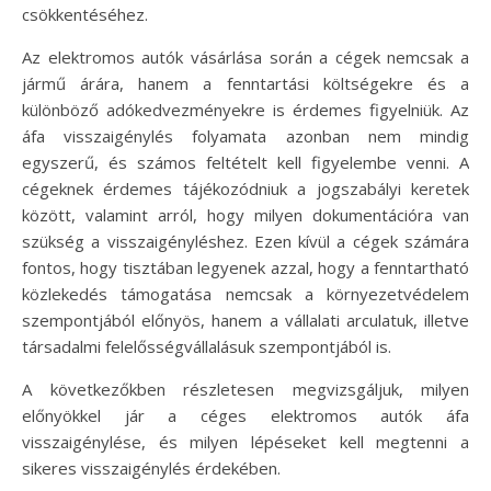
csökkentéséhez.
Az elektromos autók vásárlása során a cégek nemcsak a
jármű árára, hanem a fenntartási költségekre és a
különböző adókedvezményekre is érdemes figyelniük. Az
áfa visszaigénylés folyamata azonban nem mindig
egyszerű, és számos feltételt kell figyelembe venni. A
cégeknek érdemes tájékozódniuk a jogszabályi keretek
között, valamint arról, hogy milyen dokumentációra van
szükség a visszaigényléshez. Ezen kívül a cégek számára
fontos, hogy tisztában legyenek azzal, hogy a fenntartható
közlekedés támogatása nemcsak a környezetvédelem
szempontjából előnyös, hanem a vállalati arculatuk, illetve
társadalmi felelősségvállalásuk szempontjából is.
A következőkben részletesen megvizsgáljuk, milyen
előnyökkel jár a céges elektromos autók áfa
visszaigénylése, és milyen lépéseket kell megtenni a
sikeres visszaigénylés érdekében.