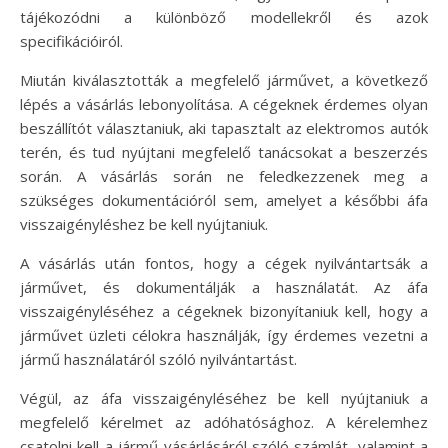
tájékozódni a különböző modellekről és azok
specifikációiról.
Miután kiválasztották a megfelelő járművet, a következő
lépés a vásárlás lebonyolítása. A cégeknek érdemes olyan
beszállítót választaniuk, aki tapasztalt az elektromos autók
terén, és tud nyújtani megfelelő tanácsokat a beszerzés
során. A vásárlás során ne feledkezzenek meg a
szükséges dokumentációról sem, amelyet a későbbi áfa
visszaigényléshez be kell nyújtaniuk.
A vásárlás után fontos, hogy a cégek nyilvántartsák a
járművet, és dokumentálják a használatát. Az áfa
visszaigényléséhez a cégeknek bizonyítaniuk kell, hogy a
járművet üzleti célokra használják, így érdemes vezetni a
jármű használatáról szóló nyilvántartást.
Végül, az áfa visszaigényléséhez be kell nyújtaniuk a
megfelelő kérelmet az adóhatósághoz. A kérelemhez
csatolni kell a jármű vásárlásáról szóló számlát, valamint a