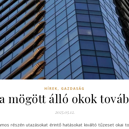
,
HÍREK
GAZDASÁG
a mögött álló okok tovább
2025.05.12.
ámos részén utazásokat érintő hatásokat kiváltó tűzeset okai t