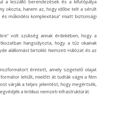
l a leszálló berendezések és a kifutópálya
ny okozta, hanem az, hogy időbe telt a sérült
 és működési komplexitása” miatt biztonsági
sekre” volt szükség annak érdekében, hogy a
atkozatban hangsúlyozta, hogy a tűz okainak
de alállomást birtokló Nemzeti Hálózat és az
nszformátort érintett, amely szigetelő olajat
formátor lehűlt, mielőtt át tudták vágni a fém
most várják a teljes jelentést, hogy megértsék,
gvédjék a kritikus nemzeti infrastruktúrát.