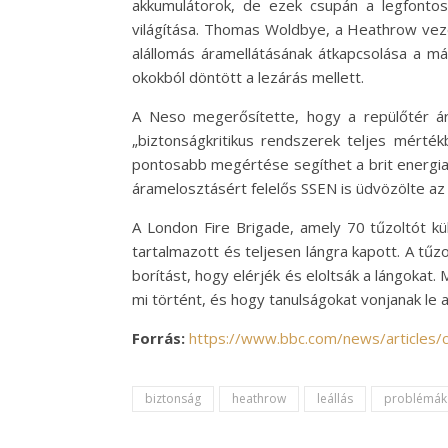
akkumulátorok, de ezek csupán a legfontos
világítása. Thomas Woldbye, a Heathrow vezér
alállomás áramellátásának átkapcsolása a m
okokból döntött a lezárás mellett.
A Neso megerősítette, hogy a repülőtér ára
„biztonságkritikus rendszerek teljes mérté
pontosabb megértése segíthet a brit energia
áramelosztásért felelős SSEN is üdvözölte az 
A London Fire Brigade, amely 70 tűzoltót kül
tartalmazott és teljesen lángra kapott. A tűz
borítást, hogy elérjék és eloltsák a lángokat.
mi történt, és hogy tanulságokat vonjanak le 
Forrás:
https://www.bbc.com/news/articles/
biztonság
heathrow
leállás
problémák