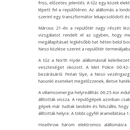
friss, előzetes jelentés. A tűz egy közeli el
lépett fel a repülőtéren. Az alállomás a lo
szerint egy transzformátor lekapcsolódott 
Március 21-én a repülőtér nagy részét lezá
vizsgálatot rendelt el az ügyben, hogy m
megállapításait legkésőbb hat héten belül bo
Neso közlése szerint a repülőtér termináljaib
A tűz a North Hyde alállomásnál keletkezet
veszteséget okozott. A Met Police 00:42-
bezárásáról. Fintan Slye, a Neso vezérigaz
hasonló eseteket megelőzzenek, illetve haté
A villamosenergia-helyreállítás 06:25-kor ind
állították vissza. A repülőgépek azonban cs
gépek már tudtak landolni és felszállni, hogy
állították helyre. A többi ügyfél áramellátása
Heathrow három elektromos alállomásra tá