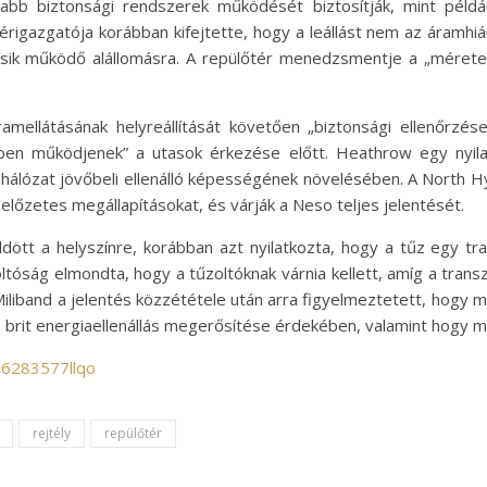
abb biztonsági rendszerek működését biztosítják, mint példáu
igazgatója korábban kifejtette, hogy a leállást nem az áramhiá
ásik működő alállomásra. A repülőtér menedzsmentje a „mérete
mellátásának helyreállítását követően „biztonsági ellenőrzé
kben működjenek” a utasok érkezése előtt. Heathrow egy nyil
hálózat jövőbeli ellenálló képességének növelésében. A North Hy
előzetes megállapításokat, és várják a Neso teljes jelentését.
dött a helyszínre, korábban azt nyilatkozta, hogy a tűz egy tra
oltóság elmondta, hogy a tűzoltóknak várnia kellett, amíg a transz
 Miliband a jelentés közzététele után arra figyelmeztetett, hogy 
a brit energiaellenállás megerősítése érdekében, valamint hogy me
c6283577llqo
rejtély
repülőtér