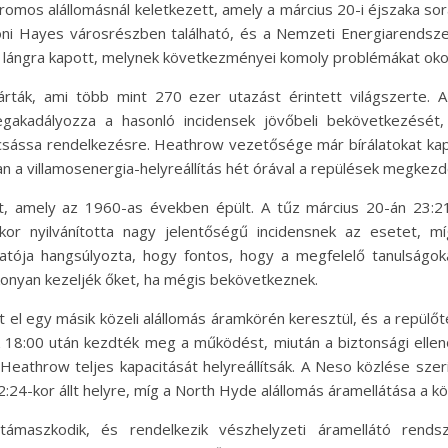
ektromos alállomásnál keletkezett, amely a március 20-i éjszaka s
ndoni Hayes városrészben található, és a Nemzeti Energiarendsze
és lángra kapott, melynek következményei komoly problémákat o
rták, ami több mint 270 ezer utazást érintett világszerte. A
egakadályozza a hasonló incidensek jövőbeli bekövetkezését
csássa rendelkezésre. Heathrow vezetősége már bírálatokat kapot
an a villamosenergia-helyreállítás hét órával a repülések megkez
t, amely az 1960-as években épült. A tűz március 20-án 23:2
kor nyilvánította nagy jelentőségű incidensnek az esetet, m
gatója hangsúlyozta, hogy fontos, hogy a megfelelő tanulságo
konyan kezeljék őket, ha mégis bekövetkeznek.
ult el egy másik közeli alállomás áramkörén keresztül, és a repül
ak 18:00 után kezdték meg a működést, miután a biztonsági elle
 Heathrow teljes kapacitását helyreállítsák. A Neso közlése szer
 12:24-kor állt helyre, míg a North Hyde alállomás áramellátása a 
maszkodik, és rendelkezik vészhelyzeti áramellátó rendsz