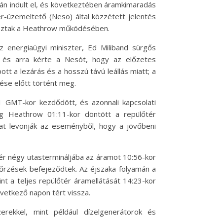
orán indult el, és következtében áramkimaradás
r-üzemeltető (Neso) által közzétett jelentés
koztak a Heathrow működésében.
z energiaügyi miniszter, Ed Miliband sürgős
, és arra kérte a Nesót, hogy az előzetes
t a lezárás és a hosszú távú leállás miatt; a
dése előtt történt meg.
1 GMT-kor kezdődött, és azonnali kapcsolati
íg Heathrow 01:11-kor döntött a repülőtér
kat levonják az eseményből, hogy a jövőbeni
őtér négy utastermináljába az áramot 10:56-kor
nőrzések befejeződtek. Az éjszaka folyamán a
int a teljes repülőtér áramellátását 14:23-kor
következő napon tért vissza.
erekkel, mint például dízelgenerátorok és