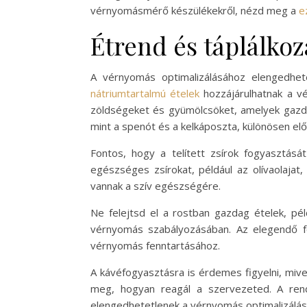
vérnyomásmérő készülékekről, nézd meg a
e
Étrend és táplálko
A vérnyomás optimalizálásához elengedhet
nátriumtartalmú ételek
hozzájárulhatnak a vé
zöldségeket és gyümölcsöket, amelyek gazd
mint a spenót és a kelkáposzta, különösen el
Fontos, hogy a telített zsírok fogyasztásá
egészséges zsírokat, például az olívaolajat
vannak a szív egészségére.
Ne felejtsd el a rostban gazdag ételek, pél
vérnyomás szabályozásában. Az elegendő fol
vérnyomás fenntartásához.
A kávéfogyasztásra is érdemes figyelni, mive
meg, hogyan reagál a szervezeted. A rend
elengedhetetlenek a vérnyomás optimalizálás