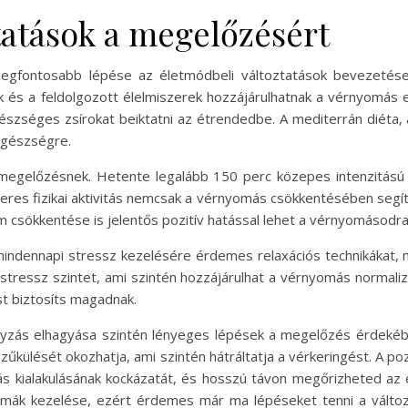
tatások a megelőzésért
gfontosabb lépése az életmódbeli változtatások bevezetése.
lek és a feldolgozott élelmiszerek hozzájárulhatnak a vérnyomá
gészséges zsírokat beiktatni az étrendedbe. A mediterrán diéta
egészségre.
megelőzésnek. Hetente legalább 150 perc közepes intenzitású
eres fizikai aktivitás nemcsak a vérnyomás csökkentésében segít
m csökkentése is jelentős pozitív hatással lehet a vérnyomásodra
mindennapi stressz kezelésére érdemes relaxációs technikákat, 
stressz szintet, ami szintén hozzájárulhat a vérnyomás normali
ést biztosíts magadnak.
yzás elhagyása szintén lényeges lépések a megelőzés érdekében
külését okozhatja, ami szintén hátráltatja a vérkeringést. A po
s kialakulásának kockázatát, és hosszú távon megőrizheted az
lémák kezelése, ezért érdemes már ma lépéseket tenni a válto