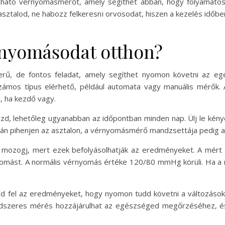
ható vérnyomásmérőt, amely segíthet abban, hogy folyamat
pasztalod, ne habozz felkeresni orvosodat, hiszen a kezelés id
nyomásodat otthon?
ű, de fontos feladat, amely segíthet nyomon követni az egé
mos típus elérhető, például automata vagy manuális mérők. 
, ha kezdő vagy.
, lehetőleg ugyanabban az időpontban minden nap. Ülj le kényel
zán pihenjen az asztalon, a vérnyomásmérő mandzsettája pedig a s
e mozogj, mert ezek befolyásolhatják az eredményeket. A mért 
érnyomást. A normális vérnyomás értéke 120/80 mmHg körüli. Ha
fel az eredményeket, hogy nyomon tudd követni a változásokat
ndszeres mérés hozzájárulhat az egészséged megőrzéséhez, és