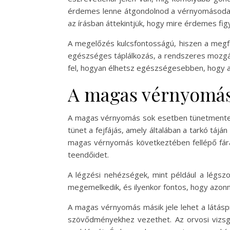
érdemes lenne átgondolnod a vérnyomásodat
az írásban áttekintjük, hogy mire érdemes fi
A megelőzés kulcsfontosságú, hiszen a megfe
egészséges táplálkozás, a rendszeres mozgás
fel, hogyan élhetsz egészségesebben, hogy 
A magas vérnyomás
A magas vérnyomás sok esetben tünetmentes m
tünet a fejfájás, amely általában a tarkó táj
magas vérnyomás következtében fellépő fár
teendőidet.
A légzési nehézségek, mint például a légsz
megemelkedik, és ilyenkor fontos, hogy azonna
A magas vérnyomás másik jele lehet a látáspr
szövődményekhez vezethet. Az orvosi vizsgá