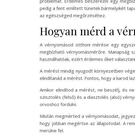
problémát. Érdemes beszerezni egy megbíz
pedig a fent említett tünetek bármelyikét ta
az egészséged megőrzéséhez.
Hogyan mérd a vér
A vérnyomásod otthoni mérése egy egyszer
megbízható vérnyomásmérőre. Manapság szá
használhatóak, ezért érdemes őket választani
A mérést mindig nyugodt környezetben végezd
elindítanád a mérést. Fontos, hogy a karod la
Amikor elindítod a mérést, ne beszélj, és n
szisztolés (felső) és a diasztolés (alsó) v
orvoshoz fordulni.
Miután megmérted a vérnyomásodat, jegyezd 
hogy jobban megértse az állapotodat. A re
merülne fel.