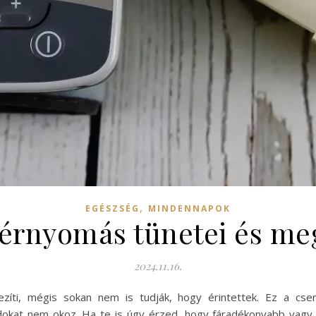
,
EGÉSZSÉG
MINDENNAPOK
érnyomás tünetei és me
2024.11.16.
ti, mégis sokan nem is tudják, hogy érintettek. Ez a csen
okat nem okoz. Ha te is úgy érzed, hogy fáradékonyabb vagy, 