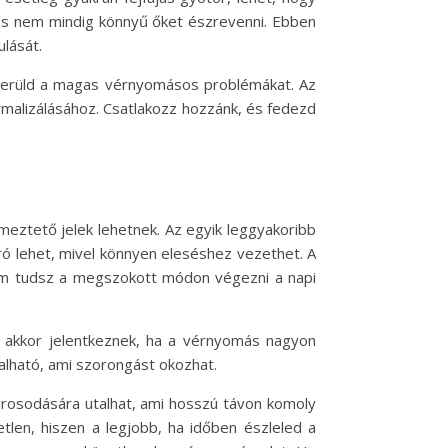
s nem mindig könnyű őket észrevenni. Ebben
lását.
elkerüld a magas vérnyomásos problémákat. Az
malizálásához. Csatlakozz hozzánk, és fedezd
eztető jelek lehetnek. Az egyik leggyakoribb
aró lehet, mivel könnyen eleséshez vezethet. A
em tudsz a megszokott módon végezni a napi
n akkor jelentkeznek, ha a vérnyomás nagyon
talható, ami szorongást okozhat.
károsodására utalhat, ami hosszú távon komoly
len, hiszen a legjobb, ha időben észleled a