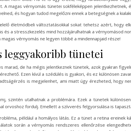
. A magas vérnyomás tünetei sokféleképpen jelentkezhetnek, é
gyelned, és hogyan tudod megelőzni ennek a betegségnek a kialaku
lelő életmódbeli változtatásokkal sokat tehetsz azért, hogy 
 és a stresszkezelés mind hozzájárulhatnak a vérnyomásod nor
a magas vérnyomás ne legyen többé a mindennapjaid része!
 leggyakoribb tünetei
arad, de ha mégis jelentkeznek tünetek, azok gyakran figyelm
án érezhető. Ezen kívül a szédülés is gyakori, és ez különösen zav
adtságérzés is megjelenhet, ami miatt úgy érezheted, hogy n
omj, szintén utalhatnak a problémára. Ezek a tünetek különöse
l orvoshoz fordulj. Emellett a szívverés felgyorsulása is tapasz
obléma, például a homályos látás. Ez a tünet a retina ereinek 
latok során a vérnyomás rendszeres ellenőrzése elengedhetet