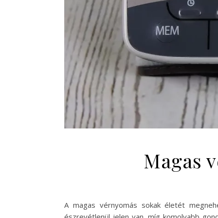
Magas v
A magas vérnyomás sokak életét megnehezí
észrevétlenül jelen van, míg komolyabb gond