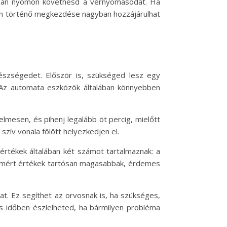
osan nyomon követhesd a vérnyomásodat. Ha
őben történő megkezdése nagyban hozzájárulhat
szségedet. Először is, szükséged lesz egy
Az automata eszközök általában könnyebben
mesen, és pihenj legalább öt percig, mielőtt
zív vonala fölött helyezkedjen el.
értékek általában két számot tartalmaznak: a
 a mért értékek tartósan magasabbak, érdemes
. Ez segíthet az orvosnak is, ha szükséges,
 időben észlelheted, ha bármilyen probléma