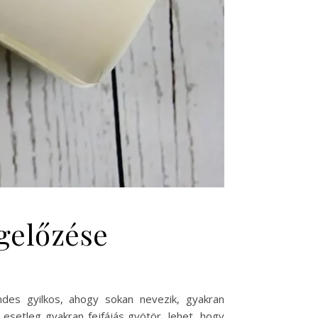
gelőzése
des gyilkos, ahogy sokan nevezik, gyakran
esetleg gyakran fejfájás gyötör, lehet, hogy