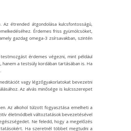
 Az étrended átgondolása kulcsfontosságú,
s emelkedéséhez. Érdemes friss gyümölcsöket,
, amely gazdag omega-3 zsírsavakban, szintén
 testmozgást érdemes végezni, mint például
, hanem a testsúly kordában tartásában is. Ha
.
meditációt vagy légzőgyakorlatokat bevezetni
zálásához. Az alvás minősége is kulcsszerepet
. Az alkohol túlzott fogyasztása emelheti a
zitív életmódbeli változtatások bevezetésével
 egészségedet. Ne feledd, hogy a megelőzés
ztatásokért. Ha szeretnél többet megtudni a