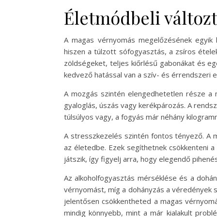
Életmódbeli változ
A magas vérnyomás megelőzésének egyik le
hiszen a túlzott sófogyasztás, a zsíros éte
zöldségeket, teljes kiőrlésű gabonákat és e
kedvező hatással van a szív- és érrendszeri 
A mozgás szintén elengedhetetlen része a 
gyaloglás, úszás vagy kerékpározás. A rendsz
túlsúlyos vagy, a fogyás már néhány kilogram
A stresszkezelés szintén fontos tényező. A 
az életedbe. Ezek segíthetnek csökkenteni a 
játszik, így figyelj arra, hogy elegendő pihen
Az alkoholfogyasztás mérséklése és a dohán
vérnyomást, míg a dohányzás a véredények szű
jelentősen csökkentheted a magas vérnyomá
mindig könnyebb, mint a már kialakult prob