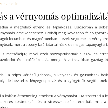
zt az oldalt
!
zás a vérnyomás optimalizál
etlen a megfelelő étrend és táplálkozás. Elsősorban a sóbe
rnyomás emelkedéséhez. Próbálj meg kevesebb feldolgozott éte
agok káliumban és magnéziumban – ezek segítenek a vérnyomás
őnyösek, mert alacsony kalóriatartalmúak, de magas tápanyagtart
t is mérsékeljük, mivel ezek hozzájárulhatnak a szív- és érr
, avokádót és a dióféléket. Az omega-3 zsírsavakban gazdag éte
dául a teljes kiőrlésű gabonák, hüvelyesek és gyümölcsök bei
yadékbevitel is lényeges; a víz és a gyógyteák segíthetnek a
l a koffein átmenetileg emelheti a vérnyomást. Ha szereted a ká
szeres testmozgás és a stresszkezelési technikák, mint a m
ához.