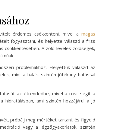
ásához
vitelt érdemes csökkenteni, mivel a
magas
lt fogyasztani, és helyette válaszd a friss
 csökkentésében. A zöld leveles zöldségek,
almúak.
endszeri problémákhoz. Helyettük válaszd az
lek, mint a halak, szintén jótékony hatással
ktatását az étrendedbe, mivel a rost segít a
 hidratálásban, ami szintén hozzájárul a jó
vét, próbálj meg mértéket tartani, és figyeld
editáció vagy a légzőgyakorlatok, szintén