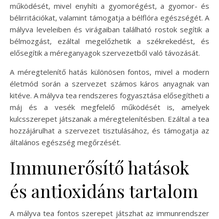
működését, mivel enyhíti a gyomorégést, a gyomor- és
bélirritációkat, valamint támogatja a bélflóra egészségét. A
mályva leveleiben és virágaiban található rostok segítik a
bélmozgást, ezáltal megelőzhetik a székrekedést, és
elősegítik a méreganyagok szervezetből való távozását.
A méregtelenítő hatás különösen fontos, mivel a modern
életmód során a szervezet számos káros anyagnak van
kitéve. A mályva tea rendszeres fogyasztása elősegítheti a
máj és a vesék megfelelő működését is, amelyek
kulcsszerepet játszanak a méregtelenítésben. Ezáltal a tea
hozzájárulhat a szervezet tisztulásához, és támogatja az
általános egészség megőrzését.
Immunerősítő hatások
és antioxidáns tartalom
A mályva tea fontos szerepet játszhat az immunrendszer