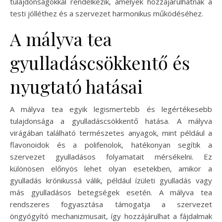
tulajdonságokkal rendelkezik, amelyek hozzájárulhatnak a
testi jólléthez és a szervezet harmonikus működéséhez.
A mályva tea
gyulladáscsökkentő és
nyugtató hatásai
A mályva tea egyik legismertebb és legértékesebb
tulajdonsága a gyulladáscsökkentő hatása. A mályva
virágában található természetes anyagok, mint például a
flavonoidok és a polifenolok, hatékonyan segítik a
szervezet gyulladásos folyamatait mérsékelni. Ez
különösen előnyös lehet olyan esetekben, amikor a
gyulladás krónikussá válik, például ízületi gyulladás vagy
más gyulladásos betegségek esetén. A mályva tea
rendszeres fogyasztása támogatja a szervezet
öngyógyító mechanizmusait, így hozzájárulhat a fájdalmak