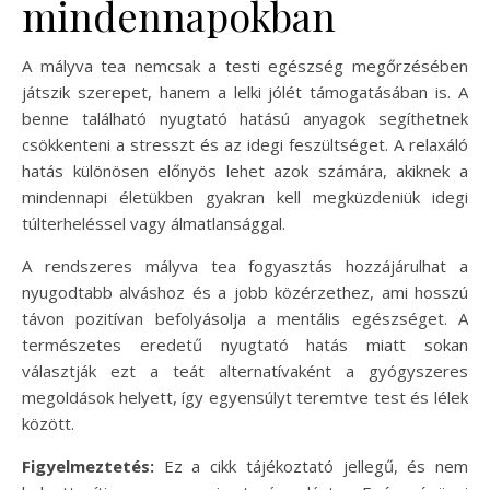
mindennapokban
A mályva tea nemcsak a testi egészség megőrzésében
játszik szerepet, hanem a lelki jólét támogatásában is. A
benne található nyugtató hatású anyagok segíthetnek
csökkenteni a stresszt és az idegi feszültséget. A relaxáló
hatás különösen előnyös lehet azok számára, akiknek a
mindennapi életükben gyakran kell megküzdeniük idegi
túlterheléssel vagy álmatlansággal.
A rendszeres mályva tea fogyasztás hozzájárulhat a
nyugodtabb alváshoz és a jobb közérzethez, ami hosszú
távon pozitívan befolyásolja a mentális egészséget. A
természetes eredetű nyugtató hatás miatt sokan
választják ezt a teát alternatívaként a gyógyszeres
megoldások helyett, így egyensúlyt teremtve test és lélek
között.
Figyelmeztetés:
Ez a cikk tájékoztató jellegű, és nem