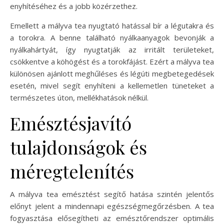
enyhítéséhez és a jobb közérzethez.
Emellett a mályva tea nyugtató hatással bír a légutakra és
a torokra. A benne található nyálkaanyagok bevonják a
nyálkahártyát, így nyugtatják az irritált területeket,
csökkentve a köhögést és a torokfájást. Ezért a mályva tea
különösen ajánlott meghűléses és légúti megbetegedések
esetén, mivel segít enyhíteni a kellemetlen tüneteket a
természetes úton, mellékhatások nélkül.
Emésztésjavító
tulajdonságok és
méregtelenítés
A mályva tea emésztést segítő hatása szintén jelentős
előnyt jelent a mindennapi egészségmegőrzésben. A tea
fogyasztása elősegítheti az emésztőrendszer optimális