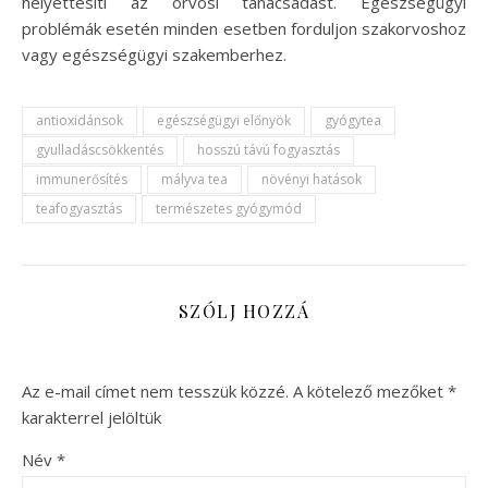
helyettesíti az orvosi tanácsadást. Egészségügyi
problémák esetén minden esetben forduljon szakorvoshoz
vagy egészségügyi szakemberhez.
antioxidánsok
egészségügyi előnyök
gyógytea
gyulladáscsökkentés
hosszú távú fogyasztás
immunerősítés
mályva tea
növényi hatások
teafogyasztás
természetes gyógymód
SZÓLJ HOZZÁ
Az e-mail címet nem tesszük közzé.
A kötelező mezőket
*
karakterrel jelöltük
Név
*