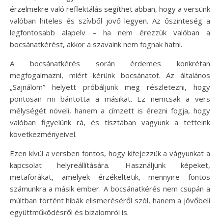
érzelmekre való reflektálás segíthet abban, hogy a versünk
valóban hiteles és szívből jövő legyen. Az őszinteség a
legfontosabb alapelv – ha nem érezzük valóban a
bocsánatkérést, akkor a szavaink nem fognak hatni.
A bocsánatkérés során érdemes konkrétan
megfogalmazni, miért kérünk bocsánatot. Az általános
„Sajnálom” helyett próbáljunk meg részletezni, hogy
pontosan mi bántotta a másikat. Ez nemcsak a vers
mélységét növeli, hanem a címzett is érezni fogja, hogy
valóban figyelünk rá, és tisztában vagyunk a tetteink
következményeivel.
Ezen kívül a versben fontos, hogy kifejezzük a vágyunkat a
kapcsolat helyreállítására. Használjunk képeket,
metaforákat, amelyek érzékeltetik, mennyire fontos
számunkra a másik ember. A bocsánatkérés nem csupán a
múltban történt hibák elismeréséről szól, hanem a jövőbeli
együttműködésről és bizalomról is.