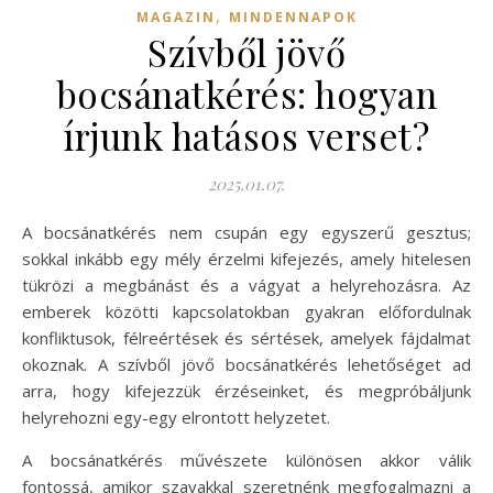
,
MAGAZIN
MINDENNAPOK
Szívből jövő
bocsánatkérés: hogyan
írjunk hatásos verset?
2025.01.07.
A bocsánatkérés nem csupán egy egyszerű gesztus;
sokkal inkább egy mély érzelmi kifejezés, amely hitelesen
tükrözi a megbánást és a vágyat a helyrehozásra. Az
emberek közötti kapcsolatokban gyakran előfordulnak
konfliktusok, félreértések és sértések, amelyek fájdalmat
okoznak. A szívből jövő bocsánatkérés lehetőséget ad
arra, hogy kifejezzük érzéseinket, és megpróbáljunk
helyrehozni egy-egy elrontott helyzetet.
A bocsánatkérés művészete különösen akkor válik
fontossá, amikor szavakkal szeretnénk megfogalmazni a