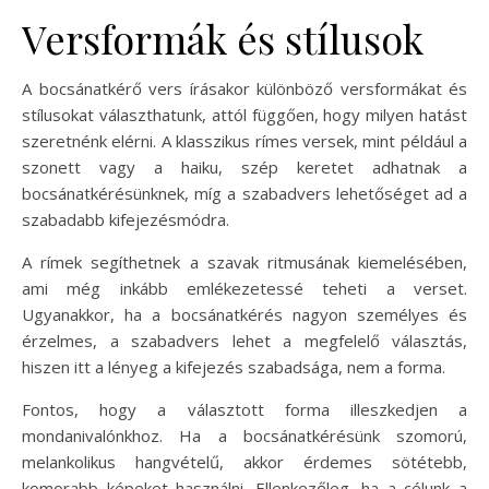
Versformák és stílusok
A bocsánatkérő vers írásakor különböző versformákat és
stílusokat választhatunk, attól függően, hogy milyen hatást
szeretnénk elérni. A klasszikus rímes versek, mint például a
szonett vagy a haiku, szép keretet adhatnak a
bocsánatkérésünknek, míg a szabadvers lehetőséget ad a
szabadabb kifejezésmódra.
A rímek segíthetnek a szavak ritmusának kiemelésében,
ami még inkább emlékezetessé teheti a verset.
Ugyanakkor, ha a bocsánatkérés nagyon személyes és
érzelmes, a szabadvers lehet a megfelelő választás,
hiszen itt a lényeg a kifejezés szabadsága, nem a forma.
Fontos, hogy a választott forma illeszkedjen a
mondanivalónkhoz. Ha a bocsánatkérésünk szomorú,
melankolikus hangvételű, akkor érdemes sötétebb,
komorabb képeket használni. Ellenkezőleg, ha a célunk a