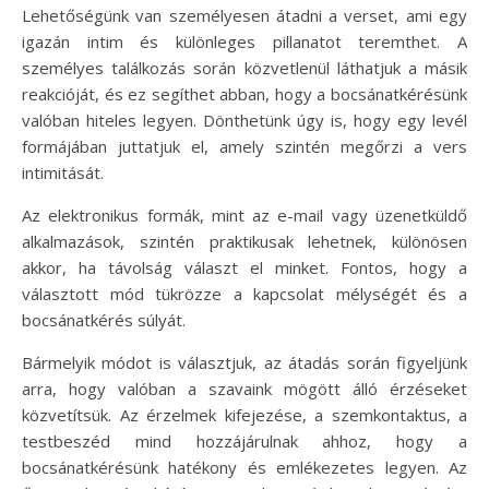
Lehetőségünk van személyesen átadni a verset, ami egy
igazán intim és különleges pillanatot teremthet. A
személyes találkozás során közvetlenül láthatjuk a másik
reakcióját, és ez segíthet abban, hogy a bocsánatkérésünk
valóban hiteles legyen. Dönthetünk úgy is, hogy egy levél
formájában juttatjuk el, amely szintén megőrzi a vers
intimitását.
Az elektronikus formák, mint az e-mail vagy üzenetküldő
alkalmazások, szintén praktikusak lehetnek, különösen
akkor, ha távolság választ el minket. Fontos, hogy a
választott mód tükrözze a kapcsolat mélységét és a
bocsánatkérés súlyát.
Bármelyik módot is választjuk, az átadás során figyeljünk
arra, hogy valóban a szavaink mögött álló érzéseket
közvetítsük. Az érzelmek kifejezése, a szemkontaktus, a
testbeszéd mind hozzájárulnak ahhoz, hogy a
bocsánatkérésünk hatékony és emlékezetes legyen. Az