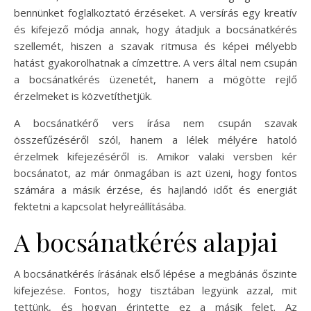
bennünket foglalkoztató érzéseket. A versírás egy kreatív
és kifejező módja annak, hogy átadjuk a bocsánatkérés
szellemét, hiszen a szavak ritmusa és képei mélyebb
hatást gyakorolhatnak a címzettre. A vers által nem csupán
a bocsánatkérés üzenetét, hanem a mögötte rejlő
érzelmeket is közvetíthetjük.
A bocsánatkérő vers írása nem csupán szavak
összefűzéséről szól, hanem a lélek mélyére hatoló
érzelmek kifejezéséről is. Amikor valaki versben kér
bocsánatot, az már önmagában is azt üzeni, hogy fontos
számára a másik érzése, és hajlandó időt és energiát
fektetni a kapcsolat helyreállításába.
A bocsánatkérés alapjai
A bocsánatkérés írásának első lépése a megbánás őszinte
kifejezése. Fontos, hogy tisztában legyünk azzal, mit
tettünk, és hogyan érintette ez a másik felet. Az