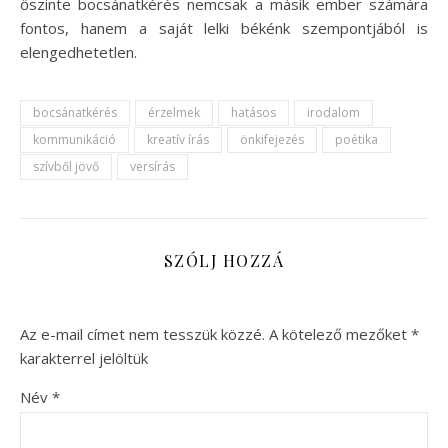
őszinte bocsánatkérés nemcsak a másik ember számára
fontos, hanem a saját lelki békénk szempontjából is
elengedhetetlen.
bocsánatkérés
érzelmek
hatásos
irodalom
kommunikáció
kreatív írás
önkifejezés
poétika
szívből jövő
versírás
SZÓLJ HOZZÁ
Az e-mail címet nem tesszük közzé.
A kötelező mezőket
*
karakterrel jelöltük
Név
*