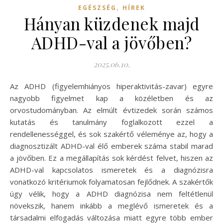
,
EGÉSZSÉG
HÍREK
Hányan küzdenek majd
ADHD-val a jövőben?
2025.06.10.
Az ADHD (figyelemhiányos hiperaktivitás-zavar) egyre
nagyobb figyelmet kap a közéletben és az
orvostudományban. Az elmúlt évtizedek során számos
kutatás és tanulmány foglalkozott ezzel a
rendellenességgel, és sok szakértő véleménye az, hogy a
diagnosztizált ADHD-val élő emberek száma stabil marad
a jövőben. Ez a megállapítás sok kérdést felvet, hiszen az
ADHD-val kapcsolatos ismeretek és a diagnózisra
vonatkozó kritériumok folyamatosan fejlődnek. A szakértők
úgy vélik, hogy a ADHD diagnózisa nem feltétlenül
növekszik, hanem inkább a meglévő ismeretek és a
társadalmi elfogadás változása miatt egyre több ember