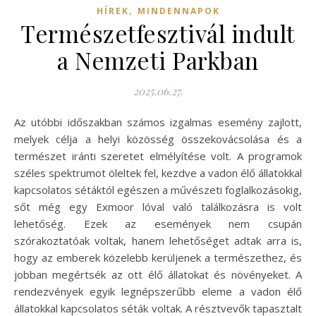
,
HÍREK
MINDENNAPOK
Természetfesztivál indult
a Nemzeti Parkban
2025.06.27.
Az utóbbi időszakban számos izgalmas esemény zajlott,
melyek célja a helyi közösség összekovácsolása és a
természet iránti szeretet elmélyítése volt. A programok
széles spektrumot öleltek fel, kezdve a vadon élő állatokkal
kapcsolatos sétáktól egészen a művészeti foglalkozásokig,
sőt még egy Exmoor lóval való találkozásra is volt
lehetőség. Ezek az események nem csupán
szórakoztatóak voltak, hanem lehetőséget adtak arra is,
hogy az emberek közelebb kerüljenek a természethez, és
jobban megértsék az ott élő állatokat és növényeket. A
rendezvények egyik legnépszerűbb eleme a vadon élő
állatokkal kapcsolatos séták voltak. A résztvevők tapasztalt