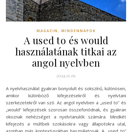
,
MAGAZIN
MINDENNAPOK
A used to és would
használatának titkai az
angol nyelvben
2024.11.19.
A nyelvhasználat gyakran bonyolult és sokszínű, különösen,
amikor különböző kifejezésekről és nyelvtani
szerkezetekről van szó. Az angol nyelvben a „used to” és
„would” kifejezések szorosan összefonódnak, és gyakran
okoznak nehézséget a nyelvtanulók számára. Mindkét
kifejezés a múltbeli szokásokra vagy állapotokra utal,
azonban más kontextusokban használatosak. A „used to”