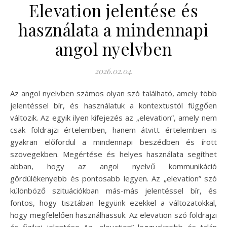
Elevation jelentése és
használata a mindennapi
angol nyelvben
2026.02.04.
Az angol nyelvben számos olyan szó található, amely több
jelentéssel bír, és használatuk a kontextustól függően
változik. Az egyik ilyen kifejezés az „elevation”, amely nem
csak földrajzi értelemben, hanem átvitt értelemben is
gyakran előfordul a mindennapi beszédben és írott
szövegekben. Megértése és helyes használata segíthet
abban, hogy az angol nyelvű kommunikáció
gördülékenyebb és pontosabb legyen. Az „elevation” szó
különböző szituációkban más-más jelentéssel bír, és
fontos, hogy tisztában legyünk ezekkel a változatokkal,
hogy megfelelően használhassuk. Az elevation szó földrajzi
és fizikai jelentése Az „elevation” leggyakoribb és talán