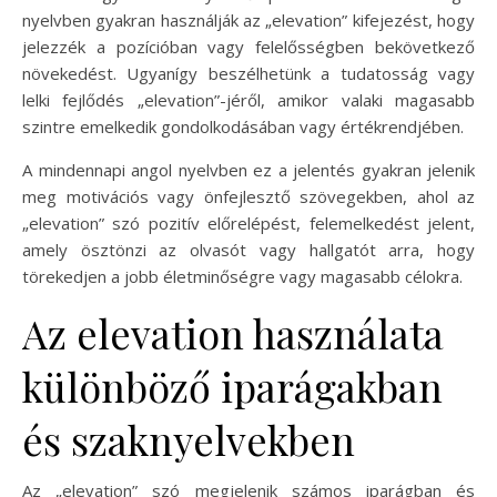
nyelvben gyakran használják az „elevation” kifejezést, hogy
jelezzék a pozícióban vagy felelősségben bekövetkező
növekedést. Ugyanígy beszélhetünk a tudatosság vagy
lelki fejlődés „elevation”-jéről, amikor valaki magasabb
szintre emelkedik gondolkodásában vagy értékrendjében.
A mindennapi angol nyelvben ez a jelentés gyakran jelenik
meg motivációs vagy önfejlesztő szövegekben, ahol az
„elevation” szó pozitív előrelépést, felemelkedést jelent,
amely ösztönzi az olvasót vagy hallgatót arra, hogy
törekedjen a jobb életminőségre vagy magasabb célokra.
Az elevation használata
különböző iparágakban
és szaknyelvekben
Az „elevation” szó megjelenik számos iparágban és