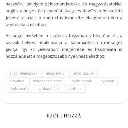
használni, amelyek példamondatokkal és magyarázatokkal
segítik a helyes értelmezést. Az „elevation” szó összetett
jelentése miatt a kontextus ismerete elengedhetetlen a
pontos használathoz.
Az angol nyelvben a szókincs folyamatos bővítése és a
szavak helyes alkalmazása a kommunikáció minőségét
javítja, így az „elevation” megértése és használata is
hozzájárulhat a magabiztosabb nyelvhasználathoz.
angol kifejezések
angol nyelv
angol szavak
elevation
mindennapi angol
nyelvi tippek
nyelvtan
nyelvtanulás
szóhasználat
szókincs
SZÓLJ HOZZÁ