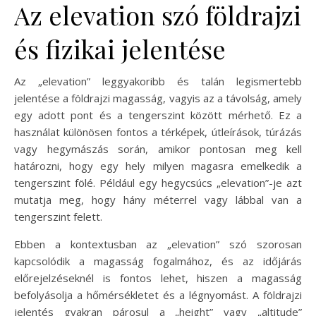
Az elevation szó földrajzi
és fizikai jelentése
Az „elevation” leggyakoribb és talán legismertebb
jelentése a földrajzi magasság, vagyis az a távolság, amely
egy adott pont és a tengerszint között mérhető. Ez a
használat különösen fontos a térképek, útleírások, túrázás
vagy hegymászás során, amikor pontosan meg kell
határozni, hogy egy hely milyen magasra emelkedik a
tengerszint fölé. Például egy hegycsúcs „elevation”-je azt
mutatja meg, hogy hány méterrel vagy lábbal van a
tengerszint felett.
Ebben a kontextusban az „elevation” szó szorosan
kapcsolódik a magasság fogalmához, és az időjárás
előrejelzéseknél is fontos lehet, hiszen a magasság
befolyásolja a hőmérsékletet és a légnyomást. A földrajzi
jelentés gyakran párosul a „height” vagy „altitude”