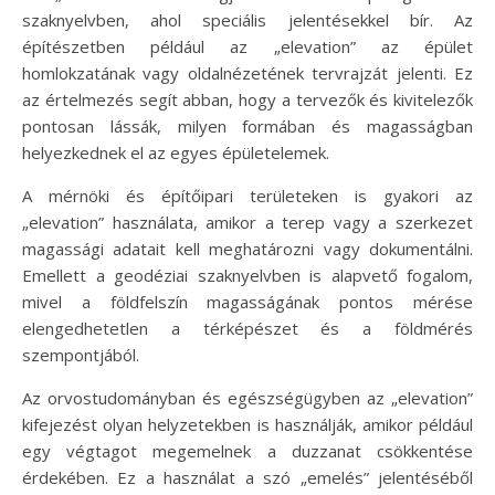
szaknyelvben, ahol speciális jelentésekkel bír. Az
építészetben például az „elevation” az épület
homlokzatának vagy oldalnézetének tervrajzát jelenti. Ez
az értelmezés segít abban, hogy a tervezők és kivitelezők
pontosan lássák, milyen formában és magasságban
helyezkednek el az egyes épületelemek.
A mérnöki és építőipari területeken is gyakori az
„elevation” használata, amikor a terep vagy a szerkezet
magassági adatait kell meghatározni vagy dokumentálni.
Emellett a geodéziai szaknyelvben is alapvető fogalom,
mivel a földfelszín magasságának pontos mérése
elengedhetetlen a térképészet és a földmérés
szempontjából.
Az orvostudományban és egészségügyben az „elevation”
kifejezést olyan helyzetekben is használják, amikor például
egy végtagot megemelnek a duzzanat csökkentése
érdekében. Ez a használat a szó „emelés” jelentéséből