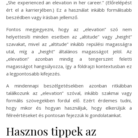
„She experienced an elevation in her career.” (Előrelépést
ért el a karrierjében.) Ez a használat inkább formálisabb
beszédben vagy írásban jellemző.
Fontos megjegyezni, hogy az „elevation” szó nem
helyettesíti minden esetben az „altitude” vagy „height”
szavakat, mivel az „altitude” inkább repülési magasságra
utal, míg a „height” általános magasságot jelöl. Az
„elevation” azonban mindig a tengerszint feletti
magasságot hangsúlyozza, így a földrajzi kontextusban ez
a legpontosabb kifejezés.
A mindennapi beszélgetésekben azonban ritkábban
találkozunk az „elevation” szóval, inkább szakmai vagy
formális szövegekben fordul elő. Ezért érdemes tudni,
hogy mikor és hogyan használjuk, hogy elkerüljük a
félreértéseket és pontosan fejezzük ki gondolatainkat.
Hasznos tippek az