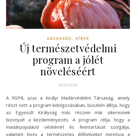
,
GAZDASÁG
HÍREK
Új természetvédelmi
program a jólét
növeléséért
2025.07.11.
A RSPB, azaz a Királyi Madárvédelmi Társaság, amely
részt vett a program kidolgozásában, büszkén állítja, hogy
az Egyesült Királyság más részein már sikeresnek
bizonyult a kezdeményezés. A program célja, hogy a
madárpopuláció védelmét és fenntartását szolgálja,
valamint hogy a természetes élőhelyeket megóvja a