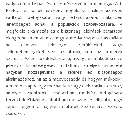
vadgazdálkodásban és a természetvédelemben egyaránt.
Ezek az eszközök hatékony megoldást kínálnak bizonyos
vadfajok befogására vagy eltávolítására, miközben
lehetőséget adnak a populációk szabályozására. A
megfelelő alkalmazás és a biztonsági előírások betartása
elengedhetetlen ahhoz, hogy a medvecsapdák használata
ne okozzon felesleges sérüléseket vagy
kellemetlenségeket sem az állatok, sem az emberek
számára. Az eszközök kialakítása, anyaga és működési elve
jelentős különbségeket mutathat, amelyek ismerete
nagyban hozzájárulhat a sikeres és biztonságos
alkalmazáshoz. Mi az a medvecsapda és hogyan működik?
A medvecsapda egy mechanikus vagy elektronikus eszköz,
amelyet vadállatok, elsősorban medvék befogására
terveztek. Kialakítása általában robusztus és ellenálló, hogy
képes legyen a nagytestű állatok kezelésére. Ezek a
csapdák…