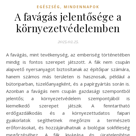
,
EGÉSZSÉG
MINDENNAPOK
A favágás jelentősége a
környezetvédelemben
2025.02.25.
A favágás, mint tevékenység, az emberiség történetében
mindig is fontos szerepet játszott. A fák nem csupán
alapvető nyersanyagot biztosítanak az építőipar számára,
hanem számos más területen is hasznosak, például a
bútoriparban, tüzelőanyagként, és a papírgyártás során is.
Azonban a favágás nem csupán gazdasági szempontból
jelentős; a környezetvédelem szempontjából is
kiemelkedő szerepet játszik. A fenntartható
erdőgazdálkodás és a környezettudatos faipari
gyakorlatok segíthetnek megőrizni a természeti
erőforrásokat, és hozzájárulhatnak a biológiai sokféleség
megőrzéséhez. A fák kivágása és újratelepítése