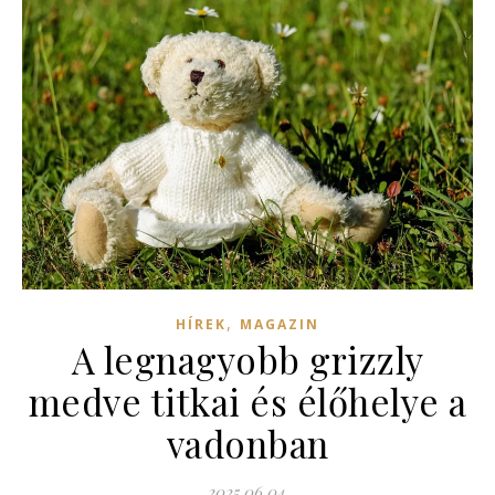
,
HÍREK
MAGAZIN
A legnagyobb grizzly
medve titkai és élőhelye a
vadonban
2025.06.04.