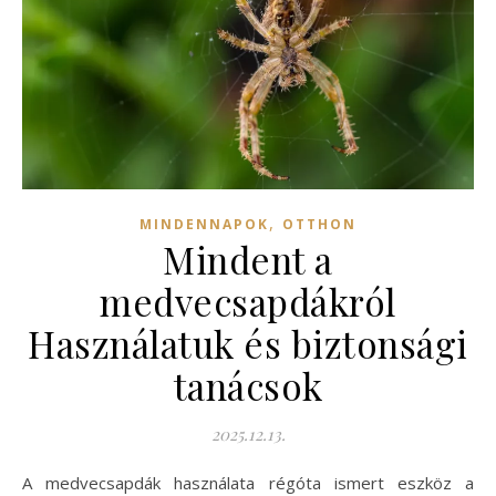
,
MINDENNAPOK
OTTHON
Mindent a
medvecsapdákról
Használatuk és biztonsági
tanácsok
2025.12.13.
A medvecsapdák használata régóta ismert eszköz a