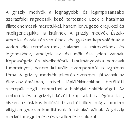
A grizzly medvék a legnagyobb és legimpozánsabb
szárazföldi ragadozók közé tartoznak. Ezek a hatalmas
állatok nemcsak méretükkel, hanem lenyűgöző erejükkel és
intelligenciájukkal is kitűnnek. A grizzly medvék Észak-
Amerika északi részein élnek, és gyakran kapcsolódnak a
vadon élő természethez, valamint a mítoszokhoz és
legendákhoz, amelyek az ősi idők óta jelen vannak.
Képességeik és viselkedésük tanulmányozása nemcsak
tudományos, hanem kulturális szempontból is izgalmas
téma. A grizzly medvék jelentős szerepet játszanak az
ökoszisztémákban, mivel táplálékláncokban betöltött
szerepük segít fenntartani a biológiai sokféleséget. Az
emberek és a grizzlyk közötti kapcsolat is régóta tart,
hiszen az őslakos kultúrák tisztelték őket, míg a modern
világban gyakran konfliktusok forrásaivá válnak. A grizzly
medvék megjelenése és viselkedése sokakat…