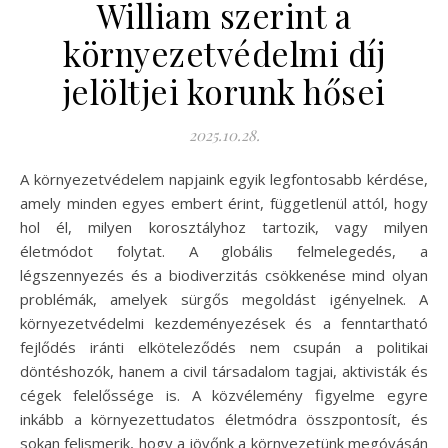
William szerint a
környezetvédelmi díj
jelöltjei korunk hősei
2025.10.28.
A környezetvédelem napjaink egyik legfontosabb kérdése,
amely minden egyes embert érint, függetlenül attól, hogy
hol él, milyen korosztályhoz tartozik, vagy milyen
életmódot folytat. A globális felmelegedés, a
légszennyezés és a biodiverzitás csökkenése mind olyan
problémák, amelyek sürgős megoldást igényelnek. A
környezetvédelmi kezdeményezések és a fenntartható
fejlődés iránti elköteleződés nem csupán a politikai
döntéshozók, hanem a civil társadalom tagjai, aktivisták és
cégek felelőssége is. A közvélemény figyelme egyre
inkább a környezettudatos életmódra összpontosít, és
sokan felismerik, hogy a jövőnk a környezetünk megóvásán