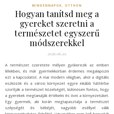
,
MINDENNAPOK
OTTHON
Hogyan tanítsd meg a
gyereket szeretni a
természetet egyszerű
módszerekkel
2026.06.20.
A természet szeretete mélyen gyökerezik az emberi
lélekben, és már gyermekkorban érdemes megalapozni
ezt a kapcsolatot. A mai modern világban, ahol a digitális
eszközök és a városi környezet egyre inkább háttérbe
szorítják a természet közelségét, különösen fontos, hogy
a gyerekek megtanulják értékelni és óvni a környezetüket.
Egy gyermek, aki korán megtapasztalja a természet
szépségét és békéjét, nagyobb eséllyel válik
környezettudatos felnőtté. Ugyanakkor nem kell bonyolult