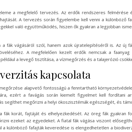
seleme a megfelelő tervezés. Az erdők rendszeres felmérése
ajtását. A tervezés során figyelembe kell venni a különböző faf
ségekkel való együttműködés, hiszen ők gyakran a legjobban ismer
 fák vágásáról szól, hanem azok újratelepítéséről is. Az új fák
s növeléséhez. A megfelelően kezelt erdők nemcsak a faanyag
 például a levegő tisztítása, a vízmegőrzés és a talajerózió csökk
iverzitás kapcsolata
ség megőrzése alapvető fontosságú a fenntartható környezetvéde
ra, ezért a favágás során kiemelt figyelmet kell fordítani ar
s segíthet megőrizni a helyi ökoszisztémák egészségét, és támo
fák korát, fajtáját és elhelyezkedését. Az öreg fák gyakran fon
zni ezeket az egyedeket. A fiatal fák vágása viszont elősegíthe
l a különböző fafajták keveredése is elengedhetetlen a biodiver