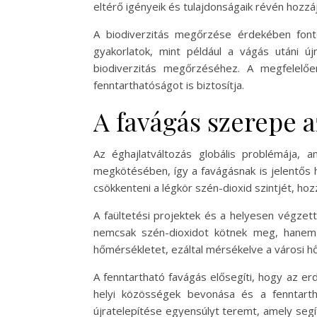
eltérő igényeik és tulajdonságaik révén hozzáj
A biodiverzitás megőrzése érdekében font
gyakorlatok, mint például a vágás utáni új
biodiverzitás megőrzéséhez. A megfelelőe
fenntarthatóságot is biztosítja.
A favágás szerepe 
Az éghajlatváltozás globális problémája, 
megkötésében, így a favágásnak is jelentős h
csökkenteni a légkör szén-dioxid szintjét, ho
A faültetési projektek és a helyesen végzet
nemcsak szén-dioxidot kötnek meg, hanem hűt
hőmérsékletet, ezáltal mérsékelve a városi h
A fenntartható favágás elősegíti, hogy az e
helyi közösségek bevonása és a fenntarth
újratelepítése egyensúlyt teremt, amely seg