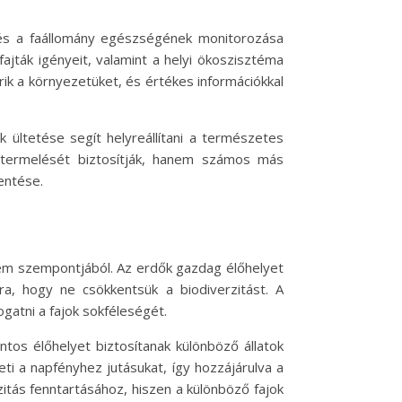
 és a faállomány egészségének monitorozása
ajták igényeit, valamint a helyi ökoszisztéma
ik a környezetüket, és értékes információkkal
 ültetése segít helyreállítani a természetes
 termelését biztosítják, hanem számos más
entése.
lem szempontjából. Az erdők gazdag élőhelyet
ra, hogy ne csökkentsük a biodiverzitást. A
gatni a fajok sokféleségét.
tos élőhelyet biztosítanak különböző állatok
ti a napfényhez jutásukat, így hozzájárulva a
zitás fenntartásához, hiszen a különböző fajok