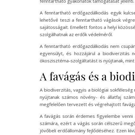
fenntartható gyakorlatok támogatását jelenti.
A fenntartható erdőgazdálkodás egyik kulc
lehetővé teszi a fenntartható vágások végreh
sajátosságait. Emellett fontos a helyi közös
szolgálhatnak az erdők védelméről.
A fenntartható erdőgazdálkodás nem csupán a
egyensúlyt, és hozzájárul a biodiverzitá
ökoszisztéma-szolgáltatást is nyújtanak, mint
A favágás és a biod
A biodiverzitás, vagyis a biológiai sokféle
nyújtanak számos növény- és állatfaj számá
megfelelően tervezett és végrehajtott favágá
A favágás során érdemes figyelembe venni a 
számára, ezért a vágás során célszerű megőri
jövőbeli erdőállomány fejlődéséhez. Ezen kívü