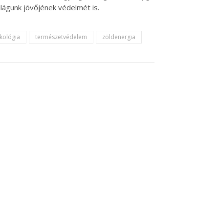
águnk jövőjének védelmét is.
kológia
természetvédelem
zöldenergia