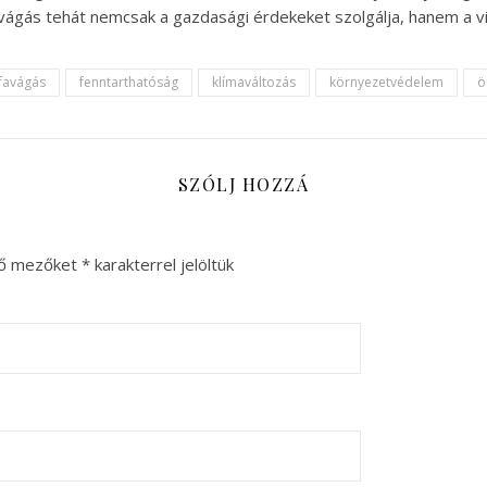
gás tehát nemcsak a gazdasági érdekeket szolgálja, hanem a vil
favágás
fenntarthatóság
klímaváltozás
környezetvédelem
ö
SZÓLJ HOZZÁ
ző mezőket
*
karakterrel jelöltük