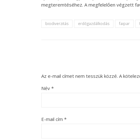
megteremtéséhez. A megfelelően végzett favá
biodiverzitás
erdőgazdálkodás
faipar
Az e-mail címet nem tesszük közzé.
A kötele
Név
*
E-mail cím
*