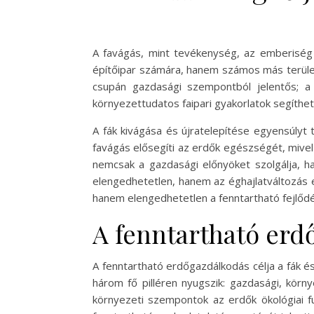
A favágás, mint tevékenység, az emberiség 
építőipar számára, hanem számos más terület
csupán gazdasági szempontból jelentős; a
környezettudatos faipari gyakorlatok segíthe
A fák kivágása és újratelepítése egyensúlyt
favágás elősegíti az erdők egészségét, mivel
nemcsak a gazdasági előnyöket szolgálja,
elengedhetetlen, hanem az éghajlatváltozás 
hanem elengedhetetlen a fenntartható fejlőd
A fenntartható erd
A fenntartható erdőgazdálkodás célja a fák é
három fő pilléren nyugszik: gazdasági, kör
környezeti szempontok az erdők ökológiai f