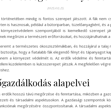
2025.02.25.
történetében mindig is fontos szerepet játszott. A fák nem c
en is hasznosak, például a bútoriparban, tüzelőanyagként, és a 
 környezetvédelem szempontjából is kiemelkedő szerepet ját
tnek megőrizni a természeti erőforrásokat, és hozzájárulhatnak 
 teremt a természetes ökoszisztémákban, és hozzájárul a talaj
 biztosítja, hogy a fiatalabb fák elegendő fényt és tápanyagot k
 hanem a környezet védelmét is. Az erdők védelme és fenntar
elleni küzdelemben is kulcsszerepet játszik. A megfelelően végr
éshez.
őgazdálkodás alapelvei
s erdők hosszú távú megőrzése és fenntartása, miközben a gazdas
nyezeti és társadalmi aspektusokon. A gazdasági szempontok kö
unkcióinak megőrzésére összpontosítanak. A társadalmi aspek