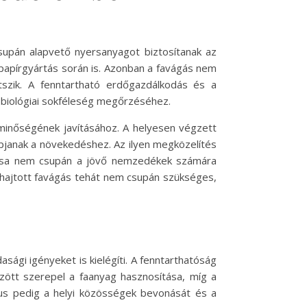
supán alapvető nyersanyagot biztosítanak az
papírgyártás során is. Azonban a favágás nem
szik. A fenntartható erdőgazdálkodás és a
a biológiai sokféleség megőrzéséhez.
 minőségének javításához. A helyesen végzett
apjanak a növekedéshez. Az ilyen megközelítés
tása nem csupán a jövő nemzedékek számára
ehajtott favágás tehát nem csupán szükséges,
ági igényeket is kielégíti. A fenntarthatóság
zött szerepel a faanyag hasznosítása, míg a
tus pedig a helyi közösségek bevonását és a