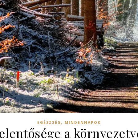
,
EGÉSZSÉG
MINDENNAPOK
jelentősége a környeze