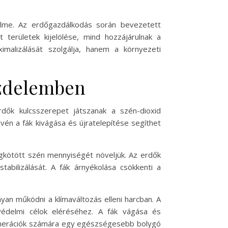
elme. Az erdőgazdálkodás során bevezetett
 területek kijelölése, mind hozzájárulnak a
malizálását szolgálja, hanem a környezeti
küzdelemben
rdők kulcsszerepet játszanak a szén-dioxid
vén a fák kivágása és újratelepítése segíthet
egkötött szén mennyiségét növeljük. Az erdők
tabilizálását. A fák árnyékolása csökkenti a
an működni a klímaváltozás elleni harcban. A
védelmi célok eléréséhez. A fák vágása és
 generációk számára egy egészségesebb bolygó