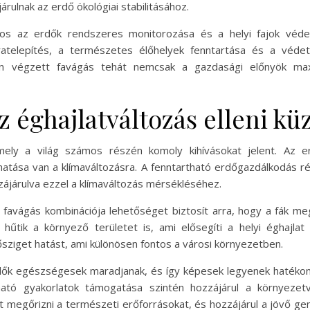
árulnak az erdő ökológiai stabilitásához.
os az erdők rendszeres monitorozása és a helyi fajok véd
ratelepítés, a természetes élőhelyek fenntartása és a védett
n végzett favágás tehát nemcsak a gazdasági előnyök maxi
az éghajlatváltozás elleni 
amely a világ számos részén komoly kihívásokat jelent. Az e
atása van a klímaváltozásra. A fenntartható erdőgazdálkodás ré
zzájárulva ezzel a klímaváltozás mérsékléséhez.
t favágás kombinációja lehetőséget biztosít arra, hogy a fák m
ik a környező területet is, ami elősegíti a helyi éghajlat s
ősziget hatást, ami különösen fontos a városi környezetben.
rdők egészségesek maradjanak, és így képesek legyenek hatékony
ató gyakorlatok támogatása szintén hozzájárul a környezet
ít megőrizni a természeti erőforrásokat, és hozzájárul a jövő