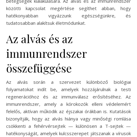
betegségek kialakulására. Az alvás és az immunrendszer
közötti kapcsolat megértése segíthet abban, hogy
hatékonyabban vigyázzunk egészségünkre, és
tudatosabban alakítsuk életmódunkat.
Az alvás és az
immunrendszer
összefüggése
Az alvás során a szervezet különböző biológiai
folyamatokat indít be, amelyek hozzájárulnak a testi
regenerációhoz és az immunválasz erősítéséhez. Az
immunrendszer, amely a kórokozók elleni védelemért
felelős, aktívan működik az éjszakai órákban is. Kutatások
bizonyítják, hogy az alvás hiánya vagy minőségi romlása
csökkenti a fehérvérsejtek — különösen a T-sejtek —
hatékonyságát, amelyek kulcsszerepet játszanak a vírusok