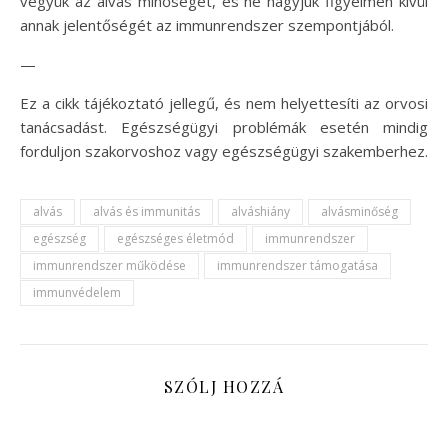
vegyük az alvás minőségét, és ne hagyjuk figyelmen kívül
annak jelentőségét az immunrendszer szempontjából.
—
Ez a cikk tájékoztató jellegű, és nem helyettesíti az orvosi
tanácsadást. Egészségügyi problémák esetén mindig
forduljon szakorvoshoz vagy egészségügyi szakemberhez.
alvás
alvás és immunitás
alváshiány
alvásminőség
egészség
egészséges életmód
immunrendszer
immunrendszer működése
immunrendszer támogatása
immunvédelem
SZÓLJ HOZZÁ