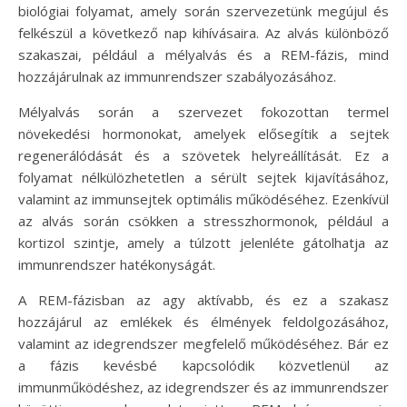
biológiai folyamat, amely során szervezetünk megújul és
felkészül a következő nap kihívásaira. Az alvás különböző
szakaszai, például a mélyalvás és a REM-fázis, mind
hozzájárulnak az immunrendszer szabályozásához.
Mélyalvás során a szervezet fokozottan termel
növekedési hormonokat, amelyek elősegítik a sejtek
regenerálódását és a szövetek helyreállítását. Ez a
folyamat nélkülözhetetlen a sérült sejtek kijavításához,
valamint az immunsejtek optimális működéséhez. Ezenkívül
az alvás során csökken a stresszhormonok, például a
kortizol szintje, amely a túlzott jelenléte gátolhatja az
immunrendszer hatékonyságát.
A REM-fázisban az agy aktívabb, és ez a szakasz
hozzájárul az emlékek és élmények feldolgozásához,
valamint az idegrendszer megfelelő működéséhez. Bár ez
a fázis kevésbé kapcsolódik közvetlenül az
immunműködéshez, az idegrendszer és az immunrendszer