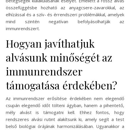
betegségek kialakulásának esélyét. Emellett a rossz alvás
összefüggésbe hozható az anyagcsere-zavarokkal, az
elhízással és a szív- és érrendszeri problémákkal, amelyek
mind szintén negatívan befolyásolhatják az
immunrendszert.
Hogyan javíthatjuk
alvásunk minőségét az
immunrendszer
támogatása érdekében?
Az immunrendszer erősítése érdekében nem elegendő
csupán elegendő időt tölteni ágyban, hanem a pihentető,
mély alvást is támogatni kell. Ehhez fontos, hogy
rendszeres alvási rutint alakítsunk ki, amely segít a test
belső biológiai órájának harmonizálásában. Ugyanakkor a