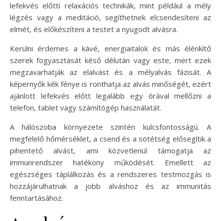
lefekvés előtti relaxációs technikák, mint például a mély
légzés vagy a meditáció, segíthetnek elcsendesíteni az
elmét, és előkészíteni a testet a nyugodt alvásra.
Kerülni érdemes a kávé, energiaitalok és más élénkítő
szerek fogyasztását késő délután vagy este, mert ezek
megzavarhatják az elalvást és a mélyalvás fázisát. A
képernyők kék fénye is ronthatja az alvás minőségét, ezért
ajánlott lefekvés előtt legalább egy órával mellőzni a
telefon, tablet vagy számítógép használatát.
A hálószoba környezete szintén kulcsfontosságú. A
megfelelő hőmérséklet, a csend és a sötétség elősegítik a
pihentető alvást, ami közvetlenül támogatja az
immunrendszer hatékony működését. Emellett az
egészséges táplálkozás és a rendszeres testmozgás is
hozzájárulhatnak a jobb alváshoz és az immunitás
fenntartásához.