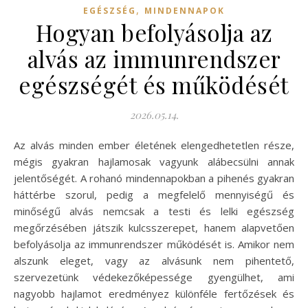
,
EGÉSZSÉG
MINDENNAPOK
Hogyan befolyásolja az
alvás az immunrendszer
egészségét és működését
2026.05.14.
Az alvás minden ember életének elengedhetetlen része,
mégis gyakran hajlamosak vagyunk alábecsülni annak
jelentőségét. A rohanó mindennapokban a pihenés gyakran
háttérbe szorul, pedig a megfelelő mennyiségű és
minőségű alvás nemcsak a testi és lelki egészség
megőrzésében játszik kulcsszerepet, hanem alapvetően
befolyásolja az immunrendszer működését is. Amikor nem
alszunk eleget, vagy az alvásunk nem pihentető,
szervezetünk védekezőképessége gyengülhet, ami
nagyobb hajlamot eredményez különféle fertőzések és