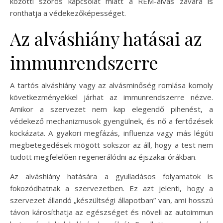
közötti szoros kapcsolat miatt a REM-alvás zavara is
ronthatja a védekezőképességet.
Az alváshiány hatásai az
immunrendszerre
A tartós alváshiány vagy az alvásminőség romlása komoly
következményekkel járhat az immunrendszerre nézve.
Amikor a szervezet nem kap elegendő pihenést, a
védekező mechanizmusok gyengülnek, és nő a fertőzések
kockázata. A gyakori megfázás, influenza vagy más légúti
megbetegedések mögött sokszor az áll, hogy a test nem
tudott megfelelően regenerálódni az éjszakai órákban.
Az alváshiány hatására a gyulladásos folyamatok is
fokozódhatnak a szervezetben. Ez azt jelenti, hogy a
szervezet állandó „készültségi állapotban” van, ami hosszú
távon károsíthatja az egészséget és növeli az autoimmun