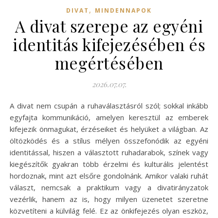
,
DIVAT
MINDENNAPOK
A divat szerepe az egyéni
identitás kifejezésében és
megértésében
2026.07.07.
A divat nem csupán a ruhaválasztásról szól; sokkal inkább
egyfajta kommunikáció, amelyen keresztül az emberek
kifejezik önmagukat, érzéseiket és helyüket a világban. Az
öltözködés és a stílus mélyen összefonódik az egyéni
identitással, hiszen a választott ruhadarabok, színek vagy
kiegészítők gyakran több érzelmi és kulturális jelentést
hordoznak, mint azt elsőre gondolnánk. Amikor valaki ruhát
választ, nemcsak a praktikum vagy a divatirányzatok
vezérlik, hanem az is, hogy milyen üzenetet szeretne
közvetíteni a külvilág felé. Ez az önkifejezés olyan eszköz,