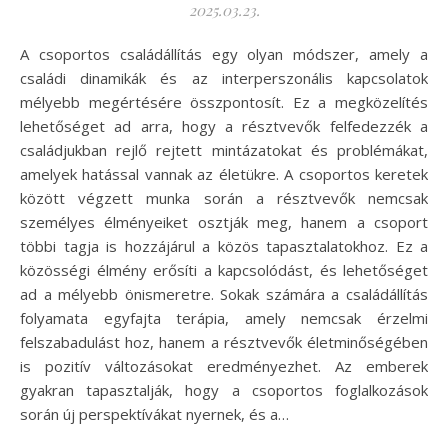
2025.03.23.
A csoportos családállítás egy olyan módszer, amely a
családi dinamikák és az interperszonális kapcsolatok
mélyebb megértésére összpontosít. Ez a megközelítés
lehetőséget ad arra, hogy a résztvevők felfedezzék a
családjukban rejlő rejtett mintázatokat és problémákat,
amelyek hatással vannak az életükre. A csoportos keretek
között végzett munka során a résztvevők nemcsak
személyes élményeiket osztják meg, hanem a csoport
többi tagja is hozzájárul a közös tapasztalatokhoz. Ez a
közösségi élmény erősíti a kapcsolódást, és lehetőséget
ad a mélyebb önismeretre. Sokak számára a családállítás
folyamata egyfajta terápia, amely nemcsak érzelmi
felszabadulást hoz, hanem a résztvevők életminőségében
is pozitív változásokat eredményezhet. Az emberek
gyakran tapasztalják, hogy a csoportos foglalkozások
során új perspektívákat nyernek, és a…