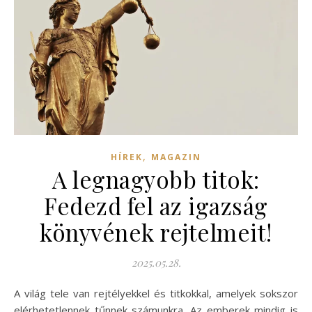
,
HÍREK
MAGAZIN
A legnagyobb titok:
Fedezd fel az igazság
könyvének rejtelmeit!
2025.05.28.
A világ tele van rejtélyekkel és titkokkal, amelyek sokszor
elérhetetlennek tűnnek számunkra. Az emberek mindig is