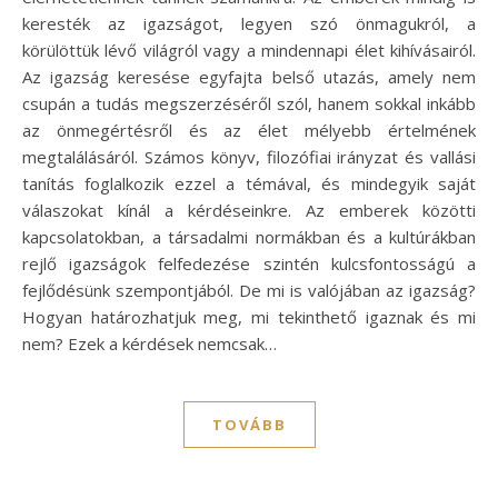
keresték az igazságot, legyen szó önmagukról, a
körülöttük lévő világról vagy a mindennapi élet kihívásairól.
Az igazság keresése egyfajta belső utazás, amely nem
csupán a tudás megszerzéséről szól, hanem sokkal inkább
az önmegértésről és az élet mélyebb értelmének
megtalálásáról. Számos könyv, filozófiai irányzat és vallási
tanítás foglalkozik ezzel a témával, és mindegyik saját
válaszokat kínál a kérdéseinkre. Az emberek közötti
kapcsolatokban, a társadalmi normákban és a kultúrákban
rejlő igazságok felfedezése szintén kulcsfontosságú a
fejlődésünk szempontjából. De mi is valójában az igazság?
Hogyan határozhatjuk meg, mi tekinthető igaznak és mi
nem? Ezek a kérdések nemcsak…
TOVÁBB