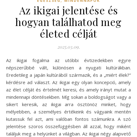
,
EGÉSZSÉG
MINDENNAPOK
Az ikigai jelentése és
hogyan találhatod meg
életed célját
2025.03.09.
Az ikigai fogalma az utóbbi évtizedekben egyre
népszerűbbé vált, különösen a nyugati kultúrákban.
Eredetileg a japán kultúrából származik, és a „miért élek?”
kérdésre ad választ. Az ikigai egy olyan koncepció, amely
az élet célját és értelmét keresi, és amely irányt mutat a
mindennapi döntésekben. Míg sokan a boldogságot vagy a
sikert keresik, az ikigai arra ösztönöz minket, hogy
mélyebben, a személyes értékeink és vágyaink mentén
kutassuk fel azt, ami valóban fontos számunkra. A szó
jelentése szoros összefüggésben áll azzal, hogy miként
találjuk meg a helyünket a világban. Az ikigai négy alapvető